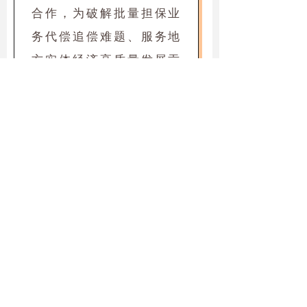
合作，为破解批量担保业
务代偿追偿难题、服务地
方实体经济高质量发展贡
献更多“吉庐陵智慧”和“吉
安力量”。
END
供 稿：戴泽平
编 辑：黄 喆
复 审：严 松
审 签：陈 铃